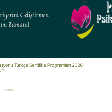
rasyonu Türkçe Sertifika Programları 2026
rum
ru Formu
ifika talep