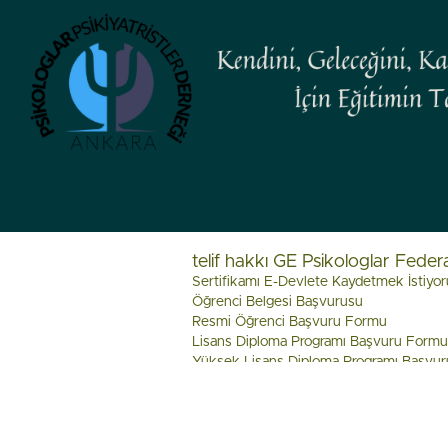
telif hakkı GE Psikologlar Fede
Sertifikamı E-Devlete Kaydetmek İstiyo
Öğrenci Belgesi Başvurusu
Resmi Öğrenci Başvuru Formu
Lisans Diploma Programı Başvuru Formu
Yüksek Lisans Diploma Programı Başvu
Doktora Başvuru Formu
Doçentlik Başvuru Formu
Prof. Dr. Bilal Semih Bozdemir imzalı sert
Fahri Doktora Başvuru Formu