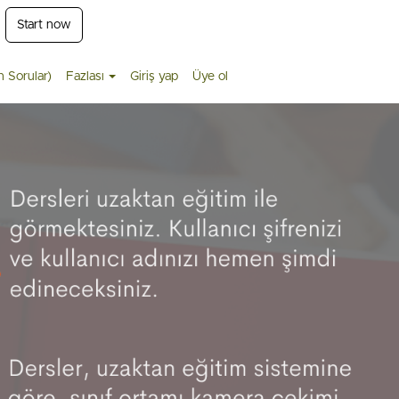
Start now
n Sorular)
Fazlası
Giriş yap
Üye ol